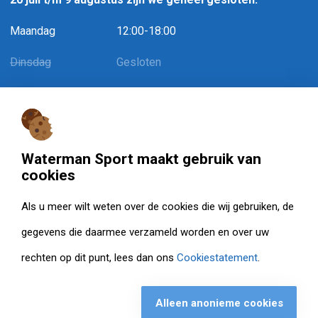
Maandag
12:00-18:00
Dinsdag
Gesloten
Woensdag
12:00-18:00
Donderdag
Gesloten
Vrijdag
Gesloten
Waterman Sport maakt gebruik van
cookies
Zaterdag
Gesloten
Als u meer wilt weten over de cookies die wij gebruiken, de
Zondag
Gesloten
gegevens die daarmee verzameld worden en over uw
rechten op dit punt, lees dan ons
Cookiestatement
.
© Watermansport 2026. Alle rechten voorbehouden.
Privacy statement
Alleen anonieme cookies