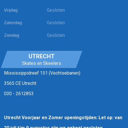
Vrijdag
Gesloten
Zaterdag
Gesloten
Zondag
Gesloten
UTRECHT
Skates en Skeelers
Mississippidreef 151 (Vechtsebanen)
3565 CE Utrecht
030 - 2612853
Utrecht Voorjaar en Zomer openingstijden: Let op: van
20 juli t/m 9 augustus zijn we geheel gesloten.